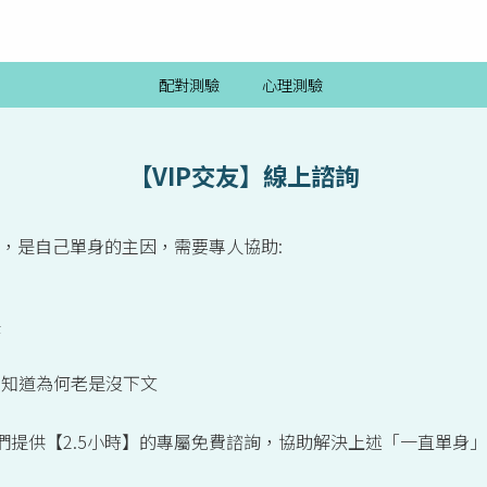
配對測驗
心理測驗
【VIP交友】線上諮詢
，是自己單身的主因，需要專人協助:
待
不知道為何老是沒下文
會員，我們提供【2.5小時】的專屬免費諮詢，協助解決上述「一直單