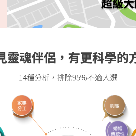
超級大
見靈魂伴侶，有更科學的
14種分析，排除95%不適人選
PD