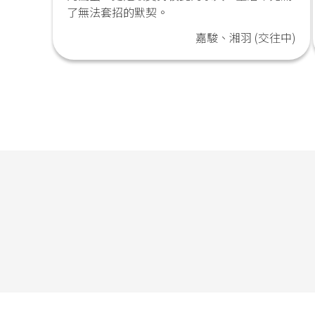
了無法套招的默契。
嘉駿、湘羽 (交往中)