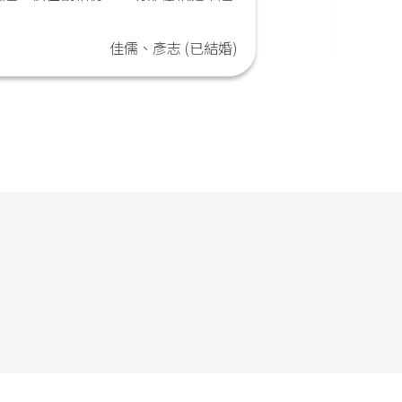
。
對，讓
佳儒、彥志 (已結婚)