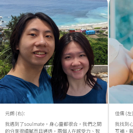
元朗 (右):
佳儒 (左)
我遇到了soulmate，身心靈都很合，我們之間
我找到
的分享很細膩而且通透，兩個人在感受力、智
互補，