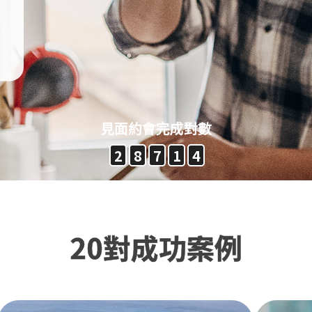
見面約會完成對數
2
8
7
1
4
20對成功案例