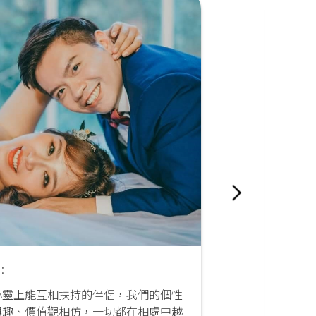
:
阿仁 (左
心靈上能互相扶持的伴侶，我們的個性
用過超
興趣、價值觀相仿，一切都在相處中越
但結果