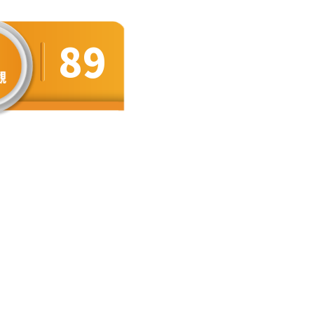
8
8
9
9
4