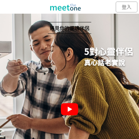
登入
遇見你的靈魂伴侶
5對心靈伴侶
真心話老實說