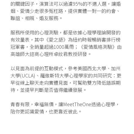
的關鍵因子，演算法可以過濾95%的不適人選，讓婚
姻、愛情少走很多冤枉路，提供實體一對一的約會、
聯誼、相親、婚友服務。
服務所使用的心理測驗，都是依據心理學理論開發的
有效量表，其中《愛之語》為紐約時報暢銷書排行榜
冠軍書，全銷量超過1000萬冊；《愛情風格測驗》由
高雄師大諮商心理所卓紋君教授研發。
以見面為前提的互動模式，參考美國西北大學、加州
大學(UCLA)、羅徹斯特大學心理學家的共同研究：更
早從線上聊天走向實體見面，可幫助雙方降低錯誤期
待，並提早判斷是否值得繼續發展。
青春有限，幸福無價，讓MeetTheOne透過心理學，
陪你更認識愛情，也更靠近彼此。