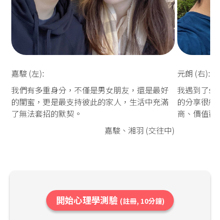
嘉駿 (左):
元朗 (右):
我們有多重身分，不僅是男女朋友，還是最好
我遇到了so
的閨蜜，更是最支持彼此的家人，生活中充滿
的分享很細
了無法套招的默契。
商、價值觀
嘉駿、湘羽 (交往中)
開始心理學測驗
(註冊, 10分鐘)