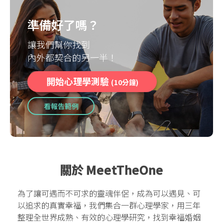
準備好了嗎？
讓我們幫你找到
內外都契合的另一半！
開始心理學測驗
(10分鐘)
看報告範例
關於 MeetTheOne
為了讓可遇而不可求的靈魂伴侶，成為可以遇見、可
以追求的真實幸福，我們集合一群心理學家，用三年
整理全世界成熟、有效的心理學研究，找到幸福婚姻