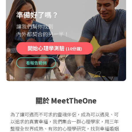
準備好了嗎？
讓我們幫你找到
內外都契合的另一半！
開始心理學測驗
(10分鐘)
看報告範例
關於 MeetTheOne
為了讓可遇而不可求的靈魂伴侶，成為可以遇見、可
以追求的真實幸福，我們集合一群心理學家，用三年
整理全世界成熟、有效的心理學研究，找到幸福婚姻