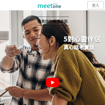
登入
遇見你的靈魂伴侶
5對心靈伴侶
真心話老實說