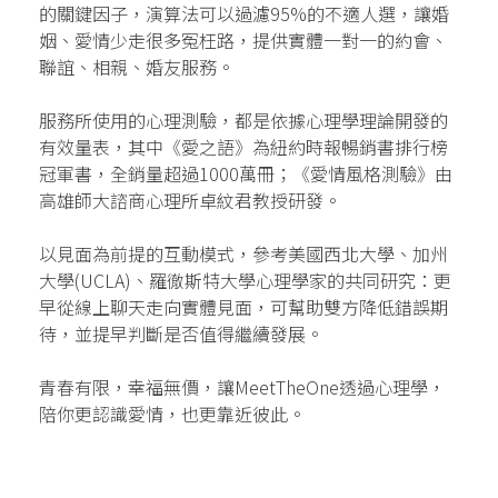
的關鍵因子，演算法可以過濾95%的不適人選，讓婚
姻、愛情少走很多冤枉路，提供實體一對一的約會、
聯誼、相親、婚友服務。
服務所使用的心理測驗，都是依據心理學理論開發的
有效量表，其中《愛之語》為紐約時報暢銷書排行榜
冠軍書，全銷量超過1000萬冊；《愛情風格測驗》由
高雄師大諮商心理所卓紋君教授研發。
以見面為前提的互動模式，參考美國西北大學、加州
大學(UCLA)、羅徹斯特大學心理學家的共同研究：更
早從線上聊天走向實體見面，可幫助雙方降低錯誤期
待，並提早判斷是否值得繼續發展。
青春有限，幸福無價，讓MeetTheOne透過心理學，
陪你更認識愛情，也更靠近彼此。