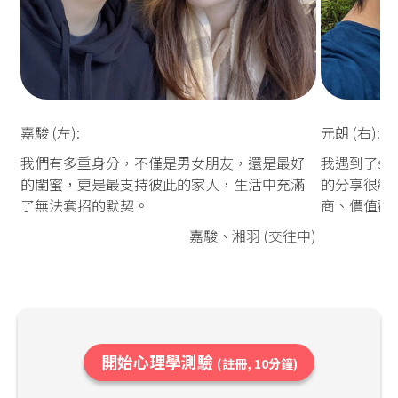
嘉駿 (左):
元朗 (右):
我們有多重身分，不僅是男女朋友，還是最好
我遇到了so
的閨蜜，更是最支持彼此的家人，生活中充滿
的分享很細
了無法套招的默契。
商、價值觀
嘉駿、湘羽 (交往中)
開始心理學測驗
(註冊, 10分鐘)