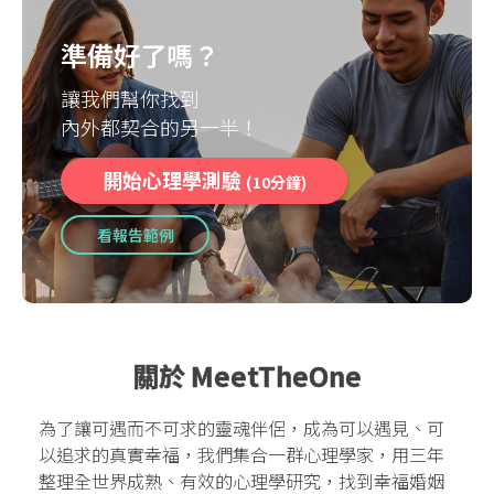
準備好了嗎？
讓我們幫你找到
內外都契合的另一半！
開始心理學測驗
(10分鐘)
看報告範例
關於 MeetTheOne
為了讓可遇而不可求的靈魂伴侶，成為可以遇見、可
以追求的真實幸福，我們集合一群心理學家，用三年
整理全世界成熟、有效的心理學研究，找到幸福婚姻