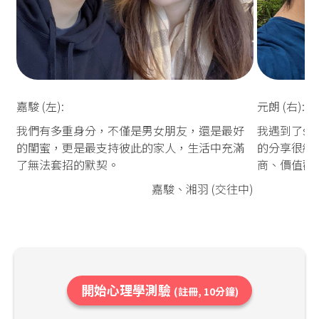
嘉駿 (左):
元朗 (右):
我們有多重身分，不僅是男女朋友，還是最好
我遇到了so
的閨蜜，更是最支持彼此的家人，生活中充滿
的分享很細
了無法套招的默契。
商、價值觀
嘉駿、湘羽 (交往中)
開始心理學測驗
(註冊, 10分鐘)