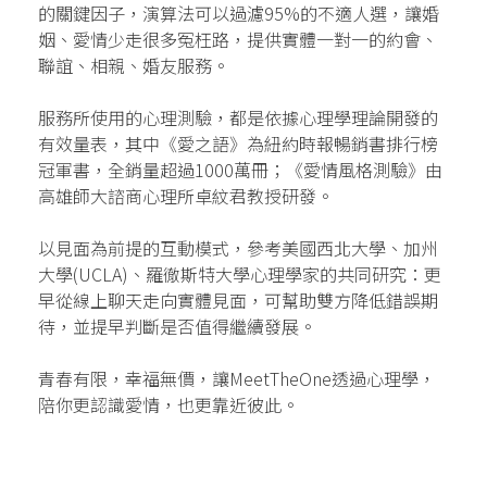
的關鍵因子，演算法可以過濾95%的不適人選，讓婚
姻、愛情少走很多冤枉路，提供實體一對一的約會、
聯誼、相親、婚友服務。
服務所使用的心理測驗，都是依據心理學理論開發的
有效量表，其中《愛之語》為紐約時報暢銷書排行榜
冠軍書，全銷量超過1000萬冊；《愛情風格測驗》由
高雄師大諮商心理所卓紋君教授研發。
以見面為前提的互動模式，參考美國西北大學、加州
大學(UCLA)、羅徹斯特大學心理學家的共同研究：更
早從線上聊天走向實體見面，可幫助雙方降低錯誤期
待，並提早判斷是否值得繼續發展。
青春有限，幸福無價，讓MeetTheOne透過心理學，
陪你更認識愛情，也更靠近彼此。