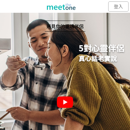
登入
遇見你的靈魂伴侶
5對心靈伴侶
真心話老實說