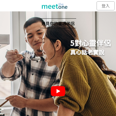
登入
遇見你的靈魂伴侶
5對心靈伴侶
真心話老實說