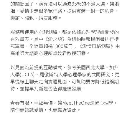
的關鍵因子，演算法可以過濾95%的不適人選，讓婚
姻、愛情少走很多冤枉路，提供實體一對一的約會、
聯誼、相親、婚友服務。
服務所使用的心理測驗，都是依據心理學理論開發的
有效量表，其中《愛之語》為紐約時報暢銷書排行榜
冠軍書，全銷量超過1000萬冊；《愛情風格測驗》由
高雄師大諮商心理所卓紋君教授研發。
以見面為前提的互動模式，參考美國西北大學、加州
大學(UCLA)、羅徹斯特大學心理學家的共同研究：更
早從線上聊天走向實體見面，可幫助雙方降低錯誤期
待，並提早判斷是否值得繼續發展。
青春有限，幸福無價，讓MeetTheOne透過心理學，
陪你更認識愛情，也更靠近彼此。