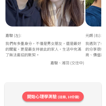
嘉駿 (左):
元朗 (右):
我們有多重身分，不僅是男女朋友，還是最好
我遇到了so
的閨蜜，更是最支持彼此的家人，生活中充滿
的分享很細
了無法套招的默契。
商、價值觀
嘉駿、湘羽 (交往中)
開始心理學測驗
(註冊, 10分鐘)