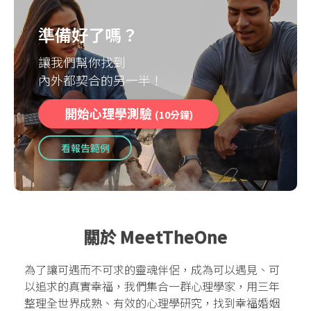
準備好了嗎？
讓我們幫你找到
內外都契合的另一半！
開始心理學測驗
(10分鐘)
看報告範例
關於 MeetTheOne
為了讓可遇而不可求的靈魂伴侶，成為可以遇見、可
以追求的真實幸福，我們集合一群心理學家，用三年
整理全世界成熟、有效的心理學研究，找到幸福婚姻