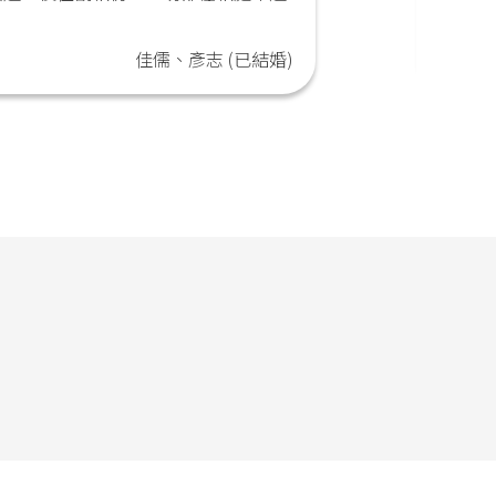
。
對，讓
佳儒、彥志 (已結婚)