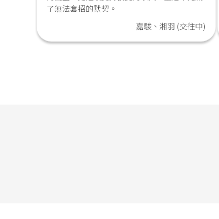
了無法套招的默契。
嘉駿、湘羽 (交往中)