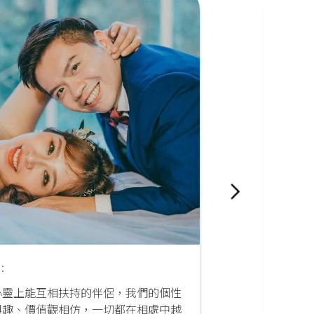
:
阿仁 (左
心靈上能互相扶持的伴侶，我們的個性
用過超
興趣、價值觀相仿，一切都在相處中越
但結果