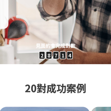
見面約會完成對數
2
8
7
1
4
20對成功案例