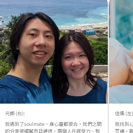
元朗 (右):
佳儒 (左)
我遇到了soulmate，身心靈都很合，我們之間
我找到
的分享很細膩而且通透，兩個人在感受力、智
互補，