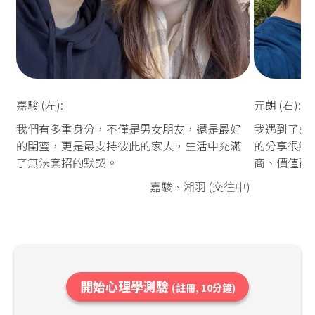
嘉駿 (左):
元朗 (右):
我們有多重身分，不僅是男女朋友，還是最好
我遇到了so
的閨蜜，更是最支持彼此的家人，生活中充滿
的分享很細
了無法套招的默契。
商、價值觀
嘉駿、湘羽 (交往中)
開始心理學測驗
(註冊, 10分鐘)