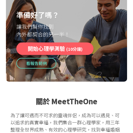
準備好了嗎？
讓我們幫你找到
內外都契合的另一半！
開始心理學測驗
(10分鐘)
看報告範例
關於 MeetTheOne
為了讓可遇而不可求的靈魂伴侶，成為可以遇見、可
以追求的真實幸福，我們集合一群心理學家，用三年
整理全世界成熟、有效的心理學研究，找到幸福婚姻