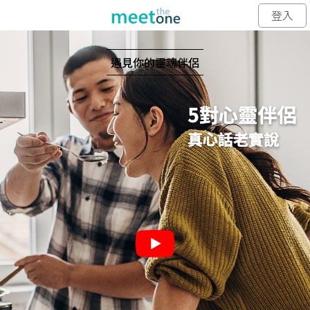
登入
遇見你的靈魂伴侶
5對心靈伴侶
真心話老實說