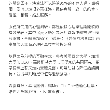
的關鍵因子，演算法可以過濾95%的不適人選，讓婚
姻、愛情少走很多冤枉路，提供實體一對一的約會、
聯誼、相親、婚友服務。
服務所使用的心理測驗，都是依據心理學理論開發的
有效量表，其中《愛之語》為紐約時報暢銷書排行榜
冠軍書，全銷量超過1000萬冊；《愛情風格測驗》由
高雄師大諮商心理所卓紋君教授研發。
以見面為前提的互動模式，參考美國西北大學、加州
大學(UCLA)、羅徹斯特大學心理學家的共同研究：更
早從線上聊天走向實體見面，可幫助雙方降低錯誤期
待，並提早判斷是否值得繼續發展。
青春有限，幸福無價，讓MeetTheOne透過心理學，
陪你更認識愛情，也更靠近彼此。