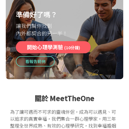
準備好了嗎？
讓我們幫你找到
內外都契合的另一半！
開始心理學測驗
(10分鐘)
看報告範例
關於 MeetTheOne
為了讓可遇而不可求的靈魂伴侶，成為可以遇見、可
以追求的真實幸福，我們集合一群心理學家，用三年
整理全世界成熟、有效的心理學研究，找到幸福婚姻