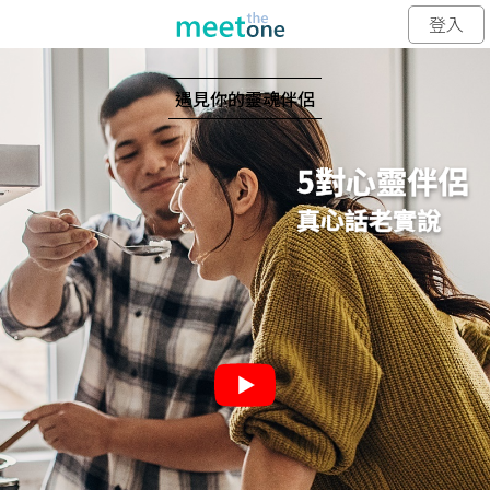
登入
遇見你的靈魂伴侶
5對心靈伴侶
真心話老實說