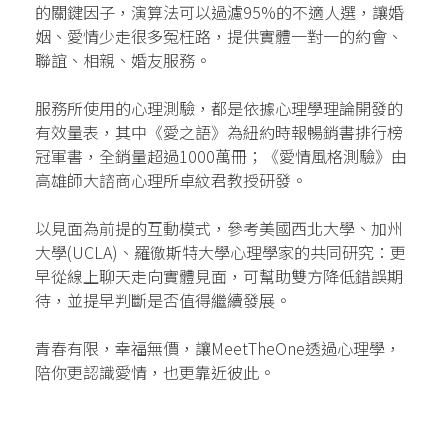
的關鍵因子，演算法可以過濾95%的不適人選，讓婚
姻、愛情少走很多冤枉路，提供實體一對一的約會、
聯誼、相親、婚友服務。
服務所使用的心理測驗，都是依據心理學理論開發的
有效量表，其中《愛之語》為紐約時報暢銷書排行榜
冠軍書，全銷量超過1000萬冊；《愛情風格測驗》由
高雄師大諮商心理所卓紋君教授研發。
以見面為前提的互動模式，參考美國西北大學、加州
大學(UCLA)、羅徹斯特大學心理學家的共同研究：更
早從線上聊天走向實體見面，可幫助雙方降低錯誤期
待，並提早判斷是否值得繼續發展。
青春有限，幸福無價，讓MeetTheOne透過心理學，
陪你更認識愛情，也更靠近彼此。