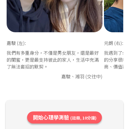
嘉駿 (左):
元朗 (右):
我們有多重身分，不僅是男女朋友，還是最好
我遇到了so
的閨蜜，更是最支持彼此的家人，生活中充滿
的分享很細
了無法套招的默契。
商、價值觀
嘉駿、湘羽 (交往中)
開始心理學測驗
(註冊, 10分鐘)