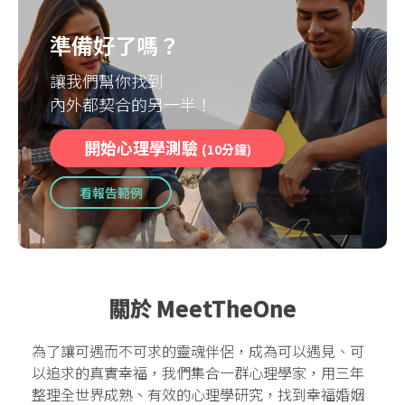
準備好了嗎？
讓我們幫你找到
內外都契合的另一半！
開始心理學測驗
(10分鐘)
看報告範例
關於 MeetTheOne
為了讓可遇而不可求的靈魂伴侶，成為可以遇見、可
以追求的真實幸福，我們集合一群心理學家，用三年
整理全世界成熟、有效的心理學研究，找到幸福婚姻