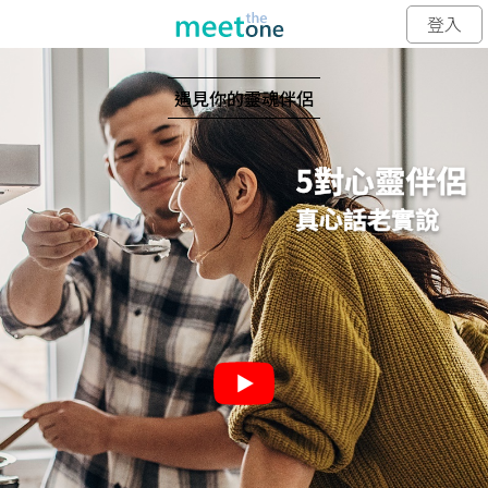
登入
遇見你的靈魂伴侶
5對心靈伴侶
真心話老實說