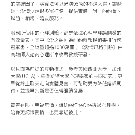
的關鍵因子，演算法可以過濾95%的不適人選，讓婚
姻、愛情少走很多冤枉路，提供實體一對一的約會、
聯誼、相親、婚友服務。
服務所使用的心理測驗，都是依據心理學理論開發的
有效量表，其中《愛之語》為紐約時報暢銷書排行榜
冠軍書，全銷量超過1000萬冊；《愛情風格測驗》由
高雄師大諮商心理所卓紋君教授研發。
以見面為前提的互動模式，參考美國西北大學、加州
大學(UCLA)、羅徹斯特大學心理學家的共同研究：更
早從線上聊天走向實體見面，可幫助雙方降低錯誤期
待，並提早判斷是否值得繼續發展。
青春有限，幸福無價，讓MeetTheOne透過心理學，
陪你更認識愛情，也更靠近彼此。