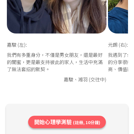
嘉駿 (左):
元朗 (右):
我們有多重身分，不僅是男女朋友，還是最好
我遇到了so
的閨蜜，更是最支持彼此的家人，生活中充滿
的分享很細
了無法套招的默契。
商、價值觀
嘉駿、湘羽 (交往中)
開始心理學測驗
(註冊, 10分鐘)